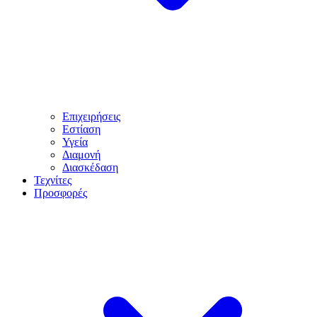
Επιχειρήσεις
Εστίαση
Υγεία
Διαμονή
Διασκέδαση
Τεχνίτες
Προσφορές