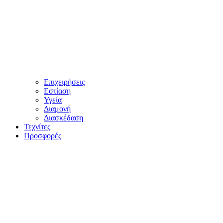
Επιχειρήσεις
Εστίαση
Υγεία
Διαμονή
Διασκέδαση
Τεχνίτες
Προσφορές