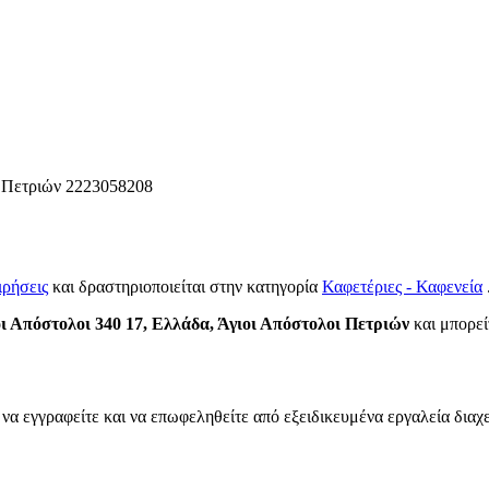
 Πετριών
2223058208
ιρήσεις
και δραστηριοποιείται στην κατηγορία
Καφετέριες - Καφενεία
 Απόστολοι 340 17, Ελλάδα, Άγιοι Απόστολοι Πετριών
και μπορείτ
 να εγγραφείτε και να επωφεληθείτε από εξειδικευμένα εργαλεία διαχ