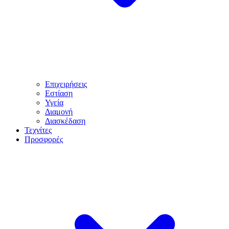
Επιχειρήσεις
Εστίαση
Υγεία
Διαμονή
Διασκέδαση
Τεχνίτες
Προσφορές