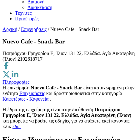
Διαμονή
Διασκέδαση
Τεχνίτες
Προσφορές
Αρχική
/
Επιχειρήσεις
/
Nuevo Cafe - Snack Bar
Nuevo Cafe - Snack Bar
Πατριάρχου Γρηγορίου Ε, Ίλιον 131 22, Ελλάδα, Αγία Αικατερίνη
(Ίλιον)
2102618717
Πληροφορίες
Η επιχείρηση
Nuevo Cafe - Snack Bar
είναι καταχωρημένη στην
ενότητα
Επιχειρήσεις
και δραστηριοποιείται στην κατηγορία
Καφετέριες - Καφενεία
.
H έδρα της επιχείρησης είναι στην διεύθυνση
Πατριάρχου
Γρηγορίου Ε, Ίλιον 131 22, Ελλάδα, Αγία Αικατερίνη (Ίλιον)
και μπορείτε να βρείτε τις οδηγίες για να φτάσετε εκεί κάνοντας
κλικ
εδώ
Είστε ο Ιδιοκτήτης της Επιχείρησής;