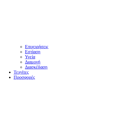
Επιχειρήσεις
Εστίαση
Υγεία
Διαμονή
Διασκέδαση
Τεχνίτες
Προσφορές