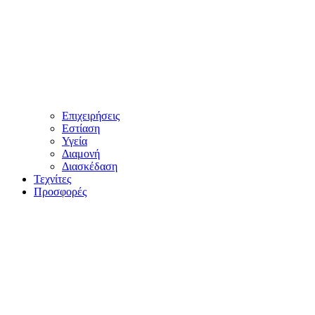
Επιχειρήσεις
Εστίαση
Υγεία
Διαμονή
Διασκέδαση
Τεχνίτες
Προσφορές