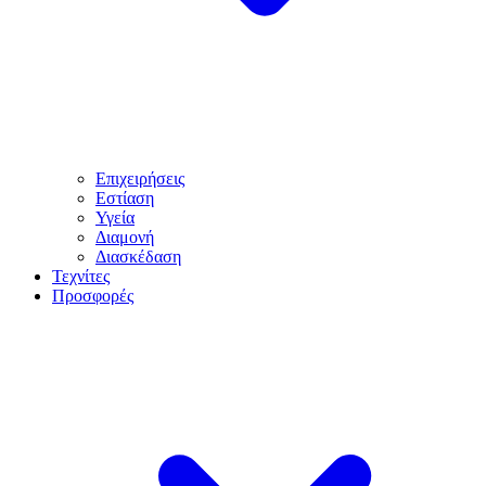
Επιχειρήσεις
Εστίαση
Υγεία
Διαμονή
Διασκέδαση
Τεχνίτες
Προσφορές