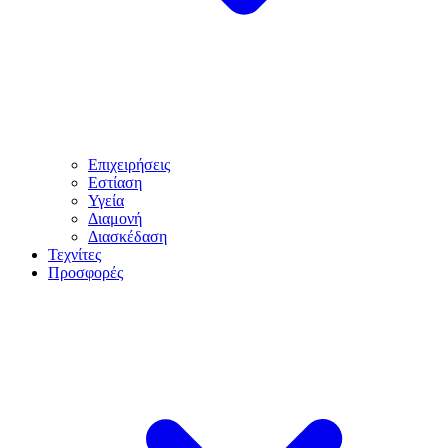
Επιχειρήσεις
Εστίαση
Υγεία
Διαμονή
Διασκέδαση
Τεχνίτες
Προσφορές