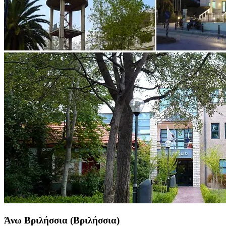
Άνω Βριλήσσια (Βριλήσσια)