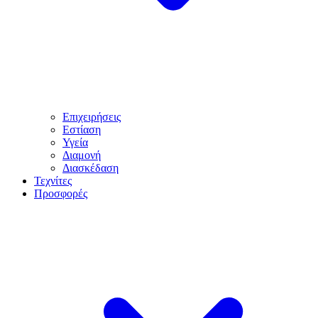
Επιχειρήσεις
Εστίαση
Υγεία
Διαμονή
Διασκέδαση
Τεχνίτες
Προσφορές