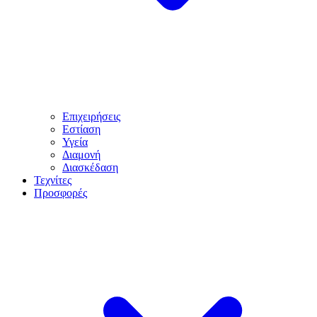
Επιχειρήσεις
Εστίαση
Υγεία
Διαμονή
Διασκέδαση
Τεχνίτες
Προσφορές