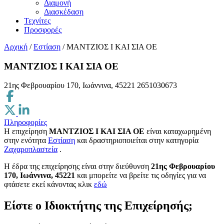
Διαμονή
Διασκέδαση
Τεχνίτες
Προσφορές
Αρχική
/
Εστίαση
/
ΜΑΝΤΖΙΟΣ Ι ΚΑΙ ΣΙΑ ΟΕ
ΜΑΝΤΖΙΟΣ Ι ΚΑΙ ΣΙΑ ΟΕ
21ης Φεβρουαρίου 170, Ιωάννινα, 45221
2651030673
Πληροφορίες
Η επιχείρηση
ΜΑΝΤΖΙΟΣ Ι ΚΑΙ ΣΙΑ ΟΕ
είναι καταχωρημένη
στην ενότητα
Εστίαση
και δραστηριοποιείται στην κατηγορία
Ζαχαροπλαστεία
.
H έδρα της επιχείρησης είναι στην διεύθυνση
21ης Φεβρουαρίου
170, Ιωάννινα, 45221
και μπορείτε να βρείτε τις οδηγίες για να
φτάσετε εκεί κάνοντας κλικ
εδώ
Είστε ο Ιδιοκτήτης της Επιχείρησής;