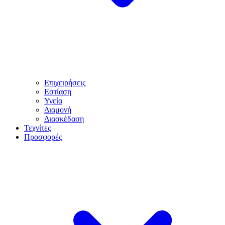
Επιχειρήσεις
Εστίαση
Υγεία
Διαμονή
Διασκέδαση
Τεχνίτες
Προσφορές