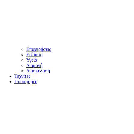
Επιχειρήσεις
Εστίαση
Υγεία
Διαμονή
Διασκέδαση
Τεχνίτες
Προσφορές