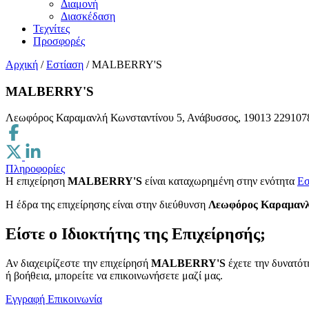
Διαμονή
Διασκέδαση
Τεχνίτες
Προσφορές
Αρχική
/
Εστίαση
/
MALBERRY'S
MALBERRY'S
Λεωφόρος Καραμανλή Κωνσταντίνου 5, Ανάβυσσος, 19013
229107
Πληροφορίες
Η επιχείρηση
MALBERRY'S
είναι καταχωρημένη στην ενότητα
Εσ
H έδρα της επιχείρησης είναι στην διεύθυνση
Λεωφόρος Καραμανλή
Είστε ο Ιδιοκτήτης της Επιχείρησής;
Αν διαχειρίζεστε την επιχείρησή
MALBERRY'S
έχετε την δυνατότ
ή βοήθεια, μπορείτε να επικοινωνήσετε μαζί μας.
Εγγραφή
Επικοινωνία