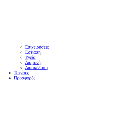
Επιχειρήσεις
Εστίαση
Υγεία
Διαμονή
Διασκέδαση
Τεχνίτες
Προσφορές