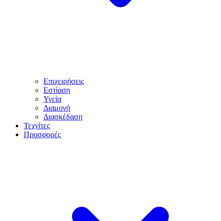
Επιχειρήσεις
Εστίαση
Υγεία
Διαμονή
Διασκέδαση
Τεχνίτες
Προσφορές