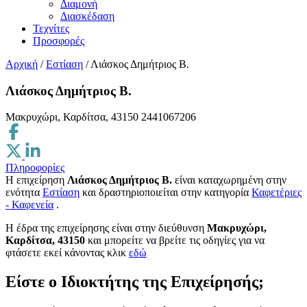
Διαμονή
Διασκέδαση
Τεχνίτες
Προσφορές
Αρχική
/
Εστίαση
/
Λιάσκος Δημήτριος Β.
Λιάσκος Δημήτριος Β.
Μακρυχώρι, Καρδίτσα, 43150
2441067206
Πληροφορίες
Η επιχείρηση
Λιάσκος Δημήτριος Β.
είναι καταχωρημένη στην
ενότητα
Εστίαση
και δραστηριοποιείται στην κατηγορία
Καφετέριες
- Καφενεία
.
H έδρα της επιχείρησης είναι στην διεύθυνση
Μακρυχώρι,
Καρδίτσα, 43150
και μπορείτε να βρείτε τις οδηγίες για να
φτάσετε εκεί κάνοντας κλικ
εδώ
Είστε ο Ιδιοκτήτης της Επιχείρησής;