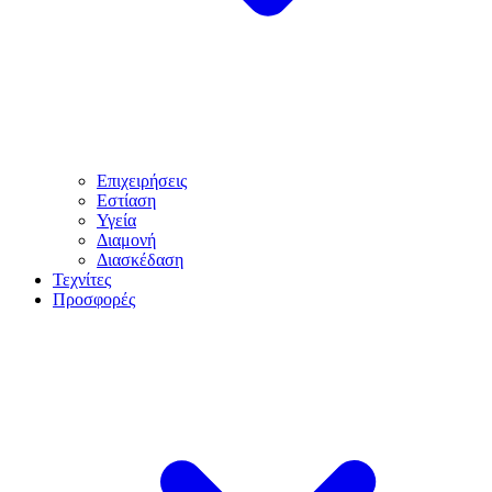
Επιχειρήσεις
Εστίαση
Υγεία
Διαμονή
Διασκέδαση
Τεχνίτες
Προσφορές