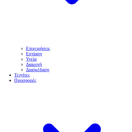
Επιχειρήσεις
Εστίαση
Υγεία
Διαμονή
Διασκέδαση
Τεχνίτες
Προσφορές