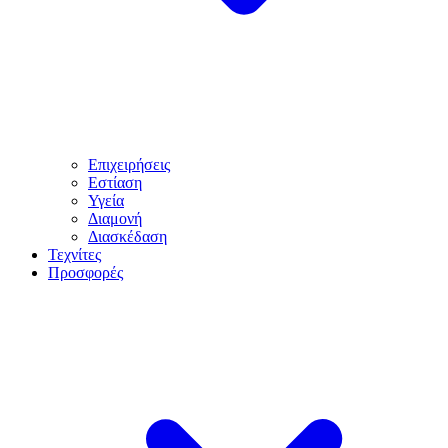
Επιχειρήσεις
Εστίαση
Υγεία
Διαμονή
Διασκέδαση
Τεχνίτες
Προσφορές