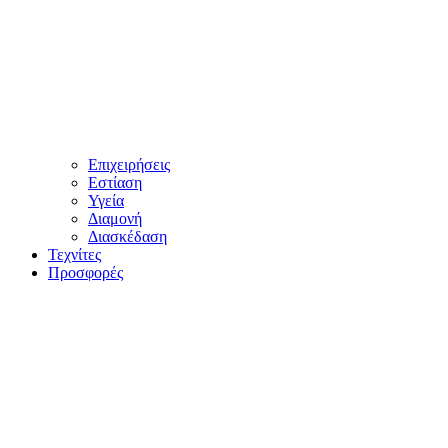
Επιχειρήσεις
Εστίαση
Υγεία
Διαμονή
Διασκέδαση
Τεχνίτες
Προσφορές