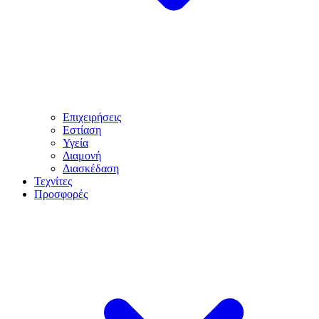
Επιχειρήσεις
Εστίαση
Υγεία
Διαμονή
Διασκέδαση
Τεχνίτες
Προσφορές