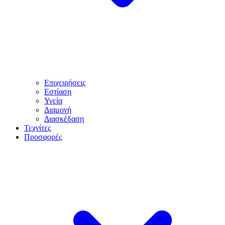
Επιχειρήσεις
Εστίαση
Υγεία
Διαμονή
Διασκέδαση
Τεχνίτες
Προσφορές