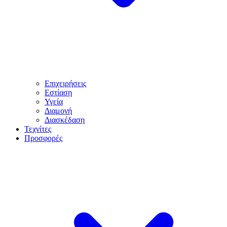
Επιχειρήσεις
Εστίαση
Υγεία
Διαμονή
Διασκέδαση
Τεχνίτες
Προσφορές