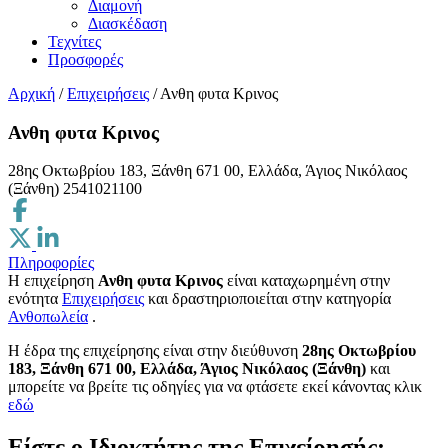
Διαμονή
Διασκέδαση
Τεχνίτες
Προσφορές
Αρχική
/
Επιχειρήσεις
/
Ανθη φυτα Κρινος
Ανθη φυτα Κρινος
28ης Οκτωβρίου 183, Ξάνθη 671 00, Ελλάδα, Άγιος Νικόλαος
(Ξάνθη)
2541021100
Πληροφορίες
Η επιχείρηση
Ανθη φυτα Κρινος
είναι καταχωρημένη στην
ενότητα
Επιχειρήσεις
και δραστηριοποιείται στην κατηγορία
Ανθοπωλεία
.
H έδρα της επιχείρησης είναι στην διεύθυνση
28ης Οκτωβρίου
183, Ξάνθη 671 00, Ελλάδα, Άγιος Νικόλαος (Ξάνθη)
και
μπορείτε να βρείτε τις οδηγίες για να φτάσετε εκεί κάνοντας κλικ
εδώ
Είστε ο Ιδιοκτήτης της Επιχείρησής;