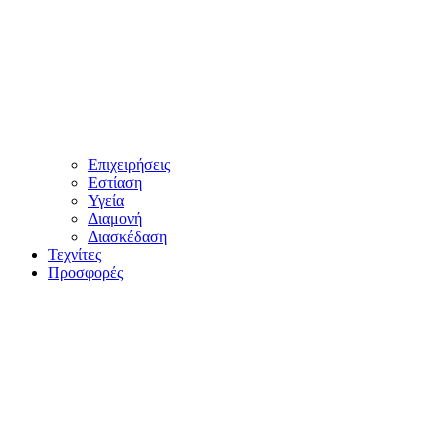
Επιχειρήσεις
Εστίαση
Υγεία
Διαμονή
Διασκέδαση
Τεχνίτες
Προσφορές