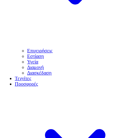
Επιχειρήσεις
Εστίαση
Υγεία
Διαμονή
Διασκέδαση
Τεχνίτες
Προσφορές