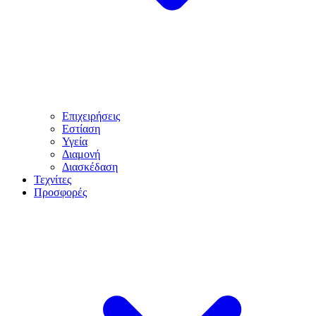
Επιχειρήσεις
Εστίαση
Υγεία
Διαμονή
Διασκέδαση
Τεχνίτες
Προσφορές