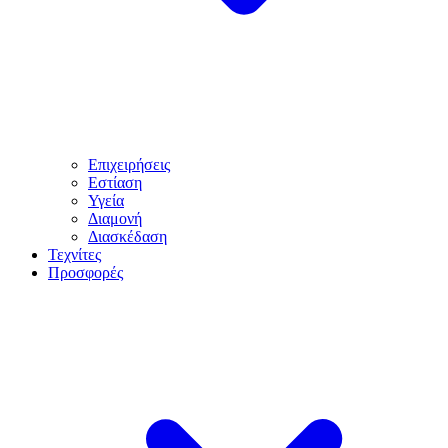
Επιχειρήσεις
Εστίαση
Υγεία
Διαμονή
Διασκέδαση
Τεχνίτες
Προσφορές