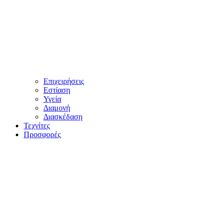
Επιχειρήσεις
Εστίαση
Υγεία
Διαμονή
Διασκέδαση
Τεχνίτες
Προσφορές