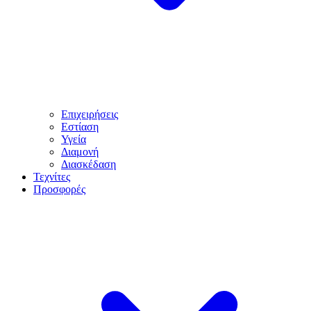
Επιχειρήσεις
Εστίαση
Υγεία
Διαμονή
Διασκέδαση
Τεχνίτες
Προσφορές