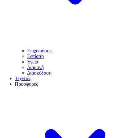
Επιχειρήσεις
Εστίαση
Υγεία
Διαμονή
Διασκέδαση
Τεχνίτες
Προσφορές