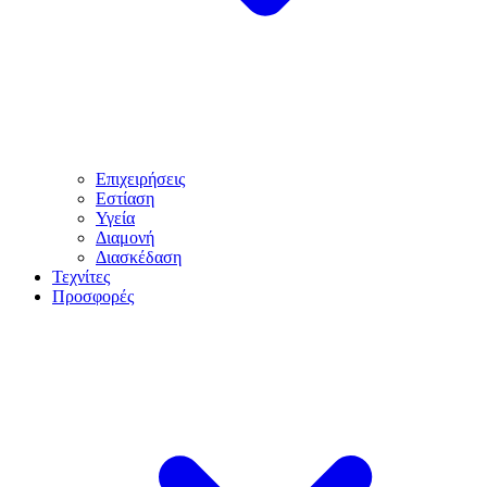
Επιχειρήσεις
Εστίαση
Υγεία
Διαμονή
Διασκέδαση
Τεχνίτες
Προσφορές