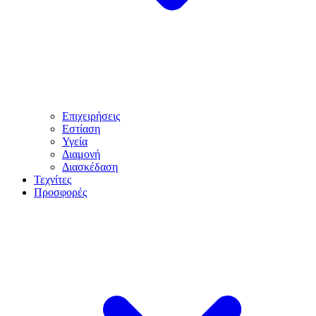
Επιχειρήσεις
Εστίαση
Υγεία
Διαμονή
Διασκέδαση
Τεχνίτες
Προσφορές