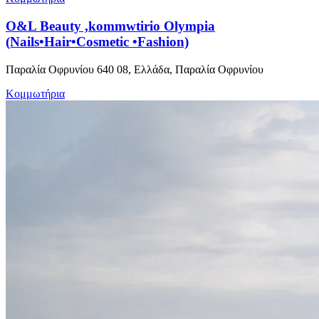
O&L Beauty ,kommwtirio Olympia
(Nails•Hair•Cosmetic •Fashion)
Παραλία Οφρυνίου 640 08, Ελλάδα, Παραλία Οφρυνίου
Κομμωτήρια