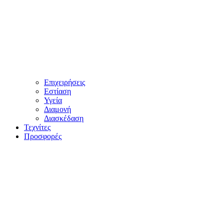
Επιχειρήσεις
Εστίαση
Υγεία
Διαμονή
Διασκέδαση
Τεχνίτες
Προσφορές