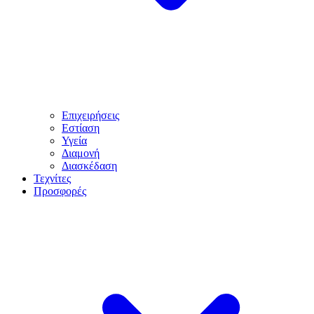
Επιχειρήσεις
Εστίαση
Υγεία
Διαμονή
Διασκέδαση
Τεχνίτες
Προσφορές