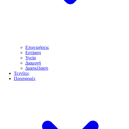
Επιχειρήσεις
Εστίαση
Υγεία
Διαμονή
Διασκέδαση
Τεχνίτες
Προσφορές