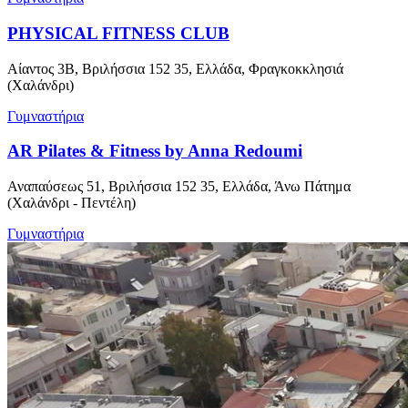
PHYSICAL FITNESS CLUB
Αίαντος 3Β, Βριλήσσια 152 35, Ελλάδα, Φραγκοκκλησιά
(Χαλάνδρι)
Γυμναστήρια
AR Pilates & Fitness by Anna Redoumi
Αναπαύσεως 51, Βριλήσσια 152 35, Ελλάδα, Άνω Πάτημα
(Χαλάνδρι - Πεντέλη)
Γυμναστήρια