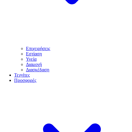
Επιχειρήσεις
Εστίαση
Υγεία
Διαμονή
Διασκέδαση
Τεχνίτες
Προσφορές