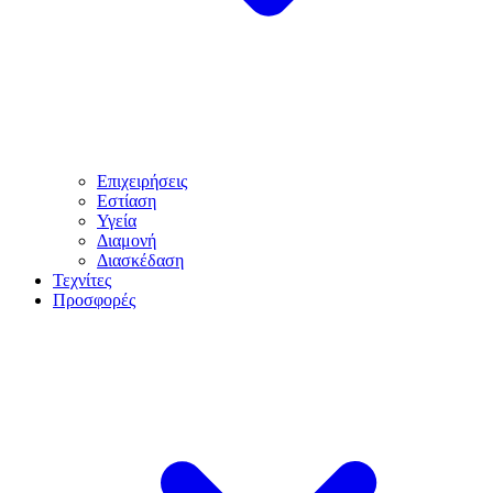
Επιχειρήσεις
Εστίαση
Υγεία
Διαμονή
Διασκέδαση
Τεχνίτες
Προσφορές