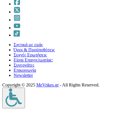
Σχετικά με εμάς
Όροι & Προϋποθέσεις
Συχνές Ερωτήσεις
Είσαι Επαγγελματίας;
Συνεργάτες
Επικοινωνία
Νewsletter
Copyright © 2025
MeVrikes.gr
- All Rights Reserved.