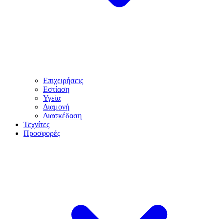
Επιχειρήσεις
Εστίαση
Υγεία
Διαμονή
Διασκέδαση
Τεχνίτες
Προσφορές