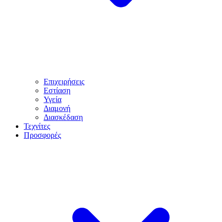
Επιχειρήσεις
Εστίαση
Υγεία
Διαμονή
Διασκέδαση
Τεχνίτες
Προσφορές