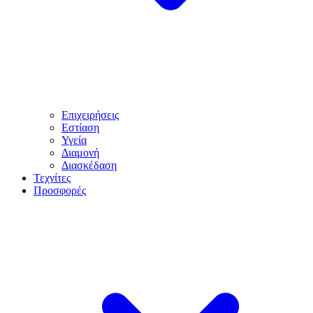
Επιχειρήσεις
Εστίαση
Υγεία
Διαμονή
Διασκέδαση
Τεχνίτες
Προσφορές