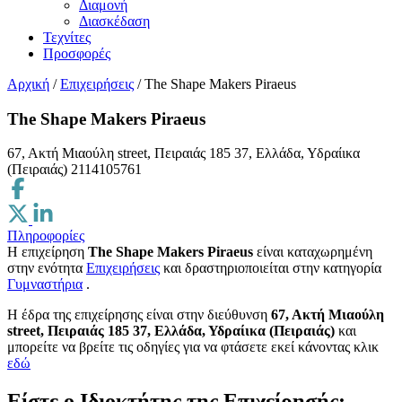
Διαμονή
Διασκέδαση
Τεχνίτες
Προσφορές
Αρχική
/
Επιχειρήσεις
/
The Shape Makers Piraeus
The Shape Makers Piraeus
67, Ακτή Μιαούλη street, Πειραιάς 185 37, Ελλάδα, Υδραίικα
(Πειραιάς)
2114105761
Πληροφορίες
Η επιχείρηση
The Shape Makers Piraeus
είναι καταχωρημένη
στην ενότητα
Επιχειρήσεις
και δραστηριοποιείται στην κατηγορία
Γυμναστήρια
.
H έδρα της επιχείρησης είναι στην διεύθυνση
67, Ακτή Μιαούλη
street, Πειραιάς 185 37, Ελλάδα, Υδραίικα (Πειραιάς)
και
μπορείτε να βρείτε τις οδηγίες για να φτάσετε εκεί κάνοντας κλικ
εδώ
Είστε ο Ιδιοκτήτης της Επιχείρησής;