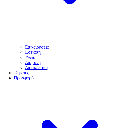
Επιχειρήσεις
Εστίαση
Υγεία
Διαμονή
Διασκέδαση
Τεχνίτες
Προσφορές