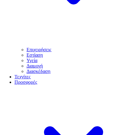
Επιχειρήσεις
Εστίαση
Υγεία
Διαμονή
Διασκέδαση
Τεχνίτες
Προσφορές