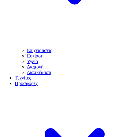
Επιχειρήσεις
Εστίαση
Υγεία
Διαμονή
Διασκέδαση
Τεχνίτες
Προσφορές