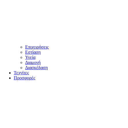
Επιχειρήσεις
Εστίαση
Υγεία
Διαμονή
Διασκέδαση
Τεχνίτες
Προσφορές