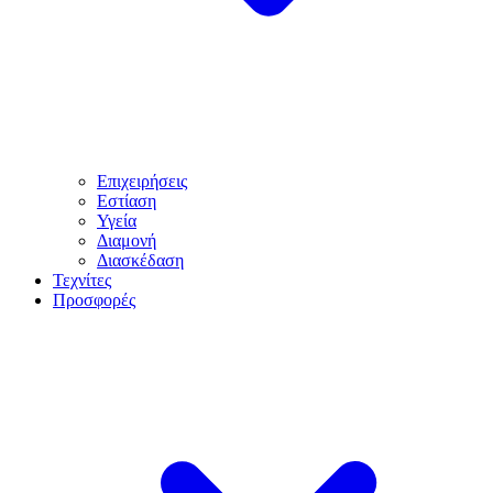
Επιχειρήσεις
Εστίαση
Υγεία
Διαμονή
Διασκέδαση
Τεχνίτες
Προσφορές