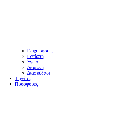
Επιχειρήσεις
Εστίαση
Υγεία
Διαμονή
Διασκέδαση
Τεχνίτες
Προσφορές