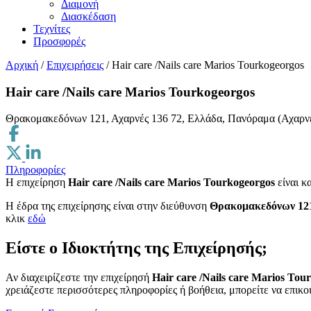
Διαμονή
Διασκέδαση
Τεχνίτες
Προσφορές
Αρχική
/
Επιχειρήσεις
/
Hair care /Nails care Marios Tourkogeorgos
Hair care /Nails care Marios Tourkogeorgos
Θρακομακεδόνων 121, Αχαρνές 136 72, Ελλάδα, Πανόραμα (Αχαρν
Πληροφορίες
Η επιχείρηση
Hair care /Nails care Marios Tourkogeorgos
είναι κ
H έδρα της επιχείρησης είναι στην διεύθυνση
Θρακομακεδόνων 121,
κλικ
εδώ
Είστε ο Ιδιοκτήτης της Επιχείρησής;
Αν διαχειρίζεστε την επιχείρησή
Hair care /Nails care Marios Tou
χρειάζεστε περισσότερες πληροφορίες ή βοήθεια, μπορείτε να επικο