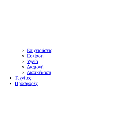
Επιχειρήσεις
Εστίαση
Υγεία
Διαμονή
Διασκέδαση
Τεχνίτες
Προσφορές