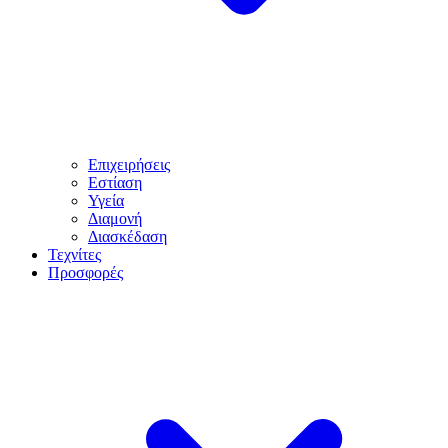
Επιχειρήσεις
Εστίαση
Υγεία
Διαμονή
Διασκέδαση
Τεχνίτες
Προσφορές