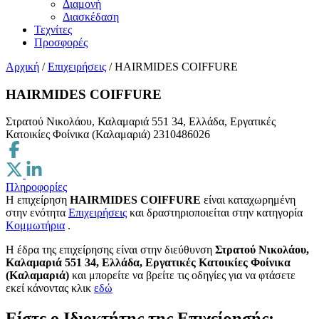
Διαμονή
Διασκέδαση
Τεχνίτες
Προσφορές
Αρχική
/
Επιχειρήσεις
/
ΗΑΙRMΙDΕS COΙFFURE
ΗΑΙRMΙDΕS COΙFFURE
Στρατού Νικολάου, Καλαμαριά 551 34, Ελλάδα, Εργατικές
Κατοικίες Φοίνικα (Καλαμαριά)
2310486026
Πληροφορίες
Η επιχείρηση
ΗΑΙRMΙDΕS COΙFFURE
είναι καταχωρημένη
στην ενότητα
Επιχειρήσεις
και δραστηριοποιείται στην κατηγορία
Κομμωτήρια
.
H έδρα της επιχείρησης είναι στην διεύθυνση
Στρατού Νικολάου,
Καλαμαριά 551 34, Ελλάδα, Εργατικές Κατοικίες Φοίνικα
(Καλαμαριά)
και μπορείτε να βρείτε τις οδηγίες για να φτάσετε
εκεί κάνοντας κλικ
εδώ
Είστε ο Ιδιοκτήτης της Επιχείρησής;