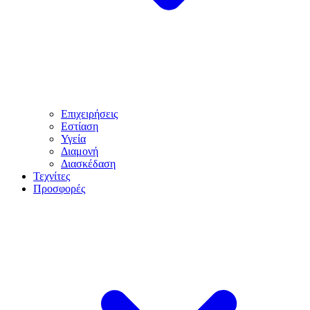
Επιχειρήσεις
Εστίαση
Υγεία
Διαμονή
Διασκέδαση
Τεχνίτες
Προσφορές