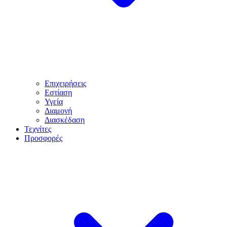
Επιχειρήσεις
Εστίαση
Υγεία
Διαμονή
Διασκέδαση
Τεχνίτες
Προσφορές