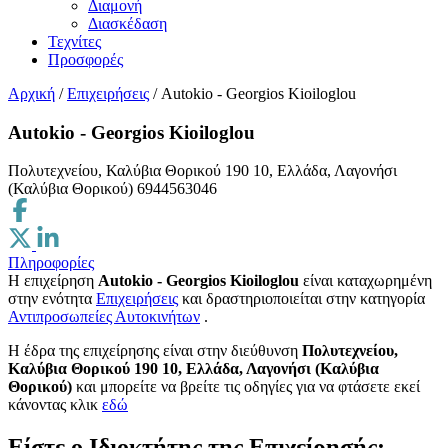
Διαμονή
Διασκέδαση
Τεχνίτες
Προσφορές
Αρχική
/
Επιχειρήσεις
/
Autokio - Georgios Kioiloglou
Autokio - Georgios Kioiloglou
Πολυτεχνείου, Καλύβια Θορικού 190 10, Ελλάδα, Λαγονήσι
(Καλύβια Θορικού)
6944563046
Πληροφορίες
Η επιχείρηση
Autokio - Georgios Kioiloglou
είναι καταχωρημένη
στην ενότητα
Επιχειρήσεις
και δραστηριοποιείται στην κατηγορία
Αντιπροσωπείες Αυτοκινήτων
.
H έδρα της επιχείρησης είναι στην διεύθυνση
Πολυτεχνείου,
Καλύβια Θορικού 190 10, Ελλάδα, Λαγονήσι (Καλύβια
Θορικού)
και μπορείτε να βρείτε τις οδηγίες για να φτάσετε εκεί
κάνοντας κλικ
εδώ
Είστε ο Ιδιοκτήτης της Επιχείρησής;