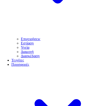
Επιχειρήσεις
Εστίαση
Υγεία
Διαμονή
Διασκέδαση
Τεχνίτες
Προσφορές