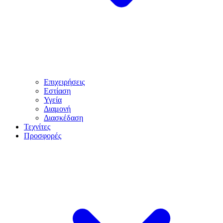
Επιχειρήσεις
Εστίαση
Υγεία
Διαμονή
Διασκέδαση
Τεχνίτες
Προσφορές