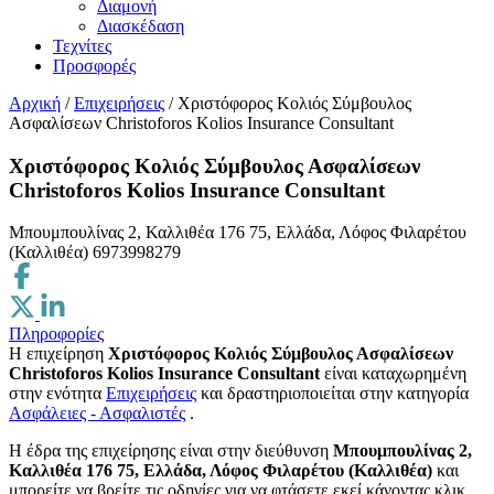
Διαμονή
Διασκέδαση
Τεχνίτες
Προσφορές
Αρχική
/
Επιχειρήσεις
/
Χριστόφορος Κολιός Σύμβουλος
Ασφαλίσεων Christoforos Kolios Insurance Consultant
Χριστόφορος Κολιός Σύμβουλος Ασφαλίσεων
Christoforos Kolios Insurance Consultant
Μπουμπουλίνας 2, Καλλιθέα 176 75, Ελλάδα, Λόφος Φιλαρέτου
(Καλλιθέα)
6973998279
Πληροφορίες
Η επιχείρηση
Χριστόφορος Κολιός Σύμβουλος Ασφαλίσεων
Christoforos Kolios Insurance Consultant
είναι καταχωρημένη
στην ενότητα
Επιχειρήσεις
και δραστηριοποιείται στην κατηγορία
Ασφάλειες - Ασφαλιστές
.
H έδρα της επιχείρησης είναι στην διεύθυνση
Μπουμπουλίνας 2,
Καλλιθέα 176 75, Ελλάδα, Λόφος Φιλαρέτου (Καλλιθέα)
και
μπορείτε να βρείτε τις οδηγίες για να φτάσετε εκεί κάνοντας κλικ