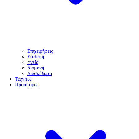
Επιχειρήσεις
Εστίαση
Υγεία
Διαμονή
Διασκέδαση
Τεχνίτες
Προσφορές